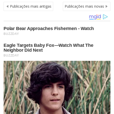
N
Publicações mais antigas
Publicações mais novas
A
V
E
G
A
Ç
Ã
O
P
O
R
P
O
S
T
S