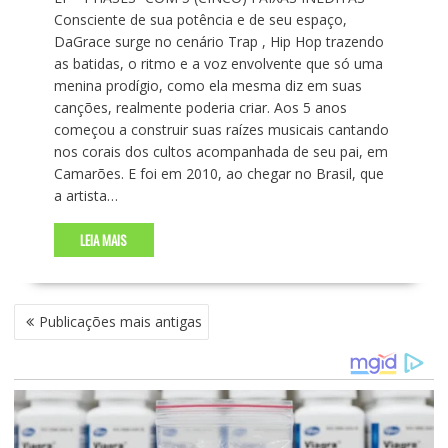
Consciente de sua potência e de seu espaço,
DaGrace surge no cenário Trap , Hip Hop trazendo
as batidas, o ritmo e a voz envolvente que só uma
menina prodígio, como ela mesma diz em suas
canções, realmente poderia criar. Aos 5 anos
começou a construir suas raízes musicais cantando
nos corais dos cultos acompanhada de seu pai, em
Camarões. E foi em 2010, ao chegar no Brasil, que
a artista…
LEIA MAIS
N
Publicações mais antigas
A
V
E
G
A
Ç