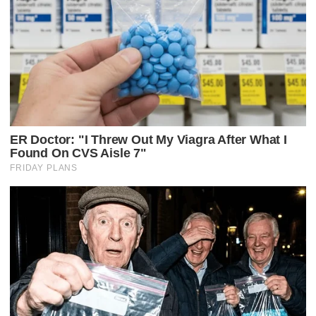
Ã
O
P
O
R
P
O
S
T
S