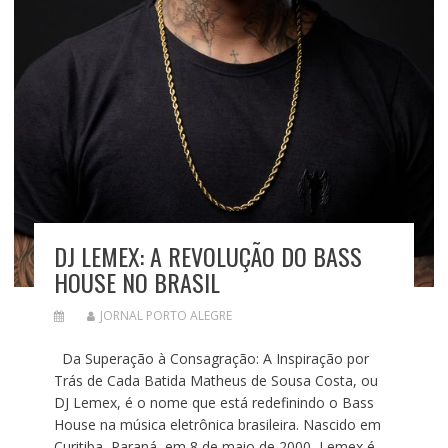
DJ LEMEX: A REVOLUÇÃO DO BASS
HOUSE NO BRASIL
JORNAL PORTO ALEGRE
Da Superação à Consagração: A Inspiração por
Trás de Cada Batida Matheus de Sousa Costa, ou
DJ Lemex, é o nome que está redefinindo o Bass
House na música eletrônica brasileira. Nascido em
Curitiba, Paraná, em 8 de maio de 2000, Lemex é