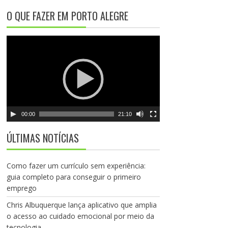
e
O QUE FAZER EM PORTO ALEGRE
v
í
T
d
o
e
c
o
a
d
o
r
00:00
21:10
d
e
ÚLTIMAS NOTÍCIAS
v
í
d
Como fazer um currículo sem experiência:
e
guia completo para conseguir o primeiro
o
emprego
Chris Albuquerque lança aplicativo que amplia
o acesso ao cuidado emocional por meio da
tecnologia