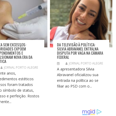
ZA SEM EXCESSOS:
DA TELEVISÃO À POLÍTICA:
BRIDADES EXPÕEM
SILVIA ABRAVANEL ENTRA NA
PENDIMENTOS E
DISPUTA POR VAGA NA CÂMARA
LSIONAM NOVA ERA DA
FEDERAL
TICA
JORNAL PORTO ALEGRE
JORNAL PORTO ALEGRE
A apresentadora Silvia
nte anos,
Abravanel oficializou sua
edimentos estéticos
entrada na política ao se
nsos foram tratados
filiar ao PSD com o...
 símbolo de status,
sso e perfeição. Rostos
mente...