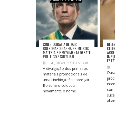
E
P
O
S
T
CINEBIOGRAFIA DE JAIR
BELE
BOLSONARO GANHA PRIMEIROS
CELE
MATERIAIS E MOVIMENTA DEBATE
ARRE
POLÍTICO E CULTURAL
IMPU
ESTÉ
JORNAL PORTO ALEGRE
A divulgação dos primeiros
Dura
materiais promocionais de
proc
uma cinebiografia sobre Jair
inte
Bolsonaro colocou
como
novamente o nome...
suce
alta