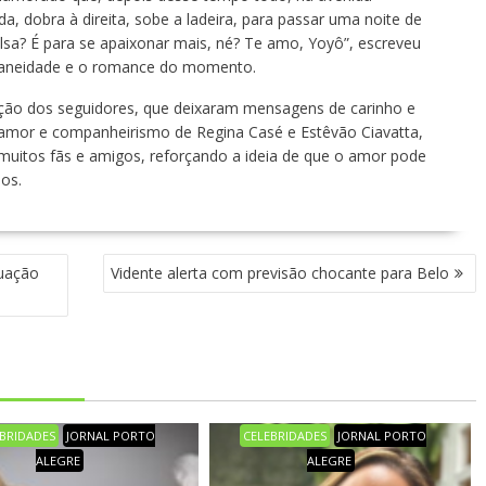
, dobra à direita, sobe a ladeira, para passar uma noite de
sa? É para se apaixonar mais, né? Te amo, Yoyô”, escreveu
ntaneidade e o romance do momento.
ção dos seguidores, que deixaram mensagens de carinho e
 amor e companheirismo de Regina Casé e Estêvão Ciavatta,
 muitos fãs e amigos, reforçando a ideia de que o amor pode
os.
tuação
Vidente alerta com previsão chocante para Belo
BRIDADES
JORNAL PORTO
CELEBRIDADES
JORNAL PORTO
ALEGRE
ALEGRE