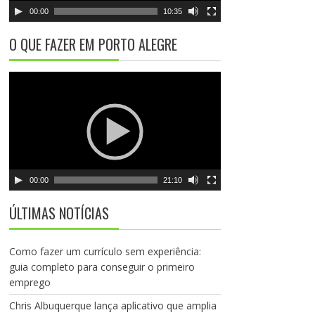
r
00:00
10:35
d
e
O QUE FAZER EM PORTO ALEGRE
v
í
T
d
o
e
c
o
a
d
o
r
00:00
21:10
d
e
ÚLTIMAS NOTÍCIAS
v
í
d
Como fazer um currículo sem experiência:
e
guia completo para conseguir o primeiro
o
emprego
Chris Albuquerque lança aplicativo que amplia