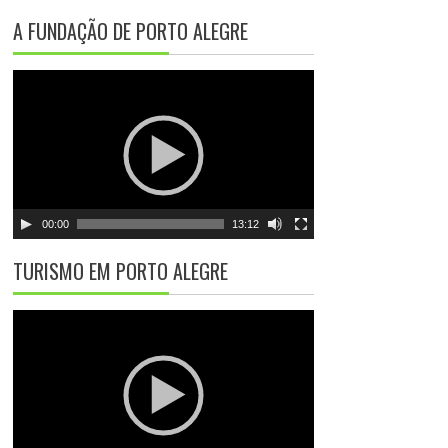
A FUNDAÇÃO DE PORTO ALEGRE
T
o
c
a
d
o
r
00:00
13:12
d
e
TURISMO EM PORTO ALEGRE
v
í
T
d
o
e
c
o
a
d
o