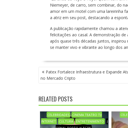
Niemeyer, de carro, sem combinar, do nada
amor em um motel com uma lareirinha fal
a atriz em seu post, destacando a espo
A publicação rapidamente chamou a aten
felicitações ao casal. A demonstração de
após quase três décadas juntos, inspirou
se manter vivo e vibrante ao longo dos an
N
Patex Fortalece Infraestrutura e Expande A
A
no Mercado Cripto
V
E
G
RELATED POSTS
A
Ç
Ã
CELEBRIDADES
CINEMA TEATRO TV
CELE
O
INTERNET
CULTURA
ENTRETENIMENTO
J
D
ORNAL PORTO ALEGRE