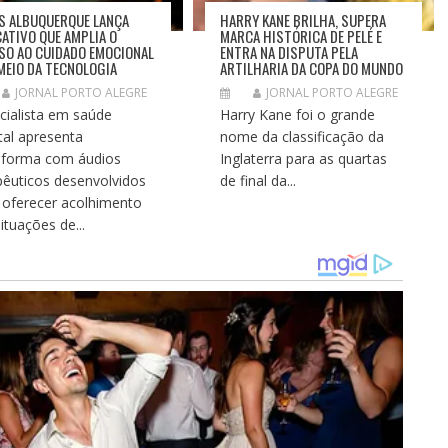
S ALBUQUERQUE LANÇA
HARRY KANE BRILHA, SUPERA
CATIVO QUE AMPLIA O
MARCA HISTÓRICA DE PELÉ E
SO AO CUIDADO EMOCIONAL
ENTRA NA DISPUTA PELA
MEIO DA TECNOLOGIA
ARTILHARIA DA COPA DO MUNDO
JORNAL PORTO ALEGRE
JORNAL PORTO ALEGRE
cialista em saúde
Harry Kane foi o grande
al apresenta
nome da classificação da
aforma com áudios
Inglaterra para as quartas
pêuticos desenvolvidos
de final da...
 oferecer acolhimento
ituações de...