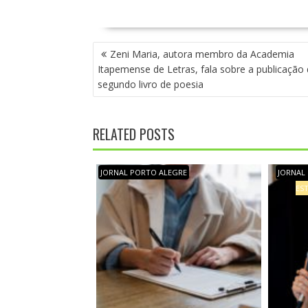
N
Zeni Maria, autora membro da Academia
A
Itapemense de Letras, fala sobre a publicação
V
segundo livro de poesia
E
G
A
RELATED POSTS
Ç
Ã
O
JORNAL PORTO ALEGRE
JORNAL
D
EST
E
P
O
S
T