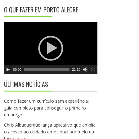
e
O QUE FAZER EM PORTO ALEGRE
v
í
T
d
o
e
c
o
a
d
o
r
00:00
21:10
d
e
ÚLTIMAS NOTÍCIAS
v
í
d
Como fazer um currículo sem experiência:
e
guia completo para conseguir o primeiro
o
emprego
Chris Albuquerque lança aplicativo que amplia
o acesso ao cuidado emocional por meio da
tecnologia