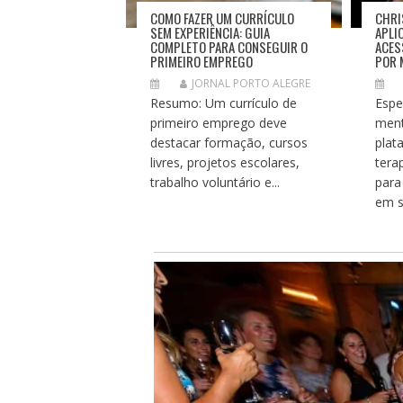
COMO FAZER UM CURRÍCULO
CHRI
SEM EXPERIÊNCIA: GUIA
APLI
COMPLETO PARA CONSEGUIR O
ACES
PRIMEIRO EMPREGO
POR 
JORNAL PORTO ALEGRE
Resumo: Um currículo de
Espe
primeiro emprego deve
ment
destacar formação, cursos
plat
livres, projetos escolares,
tera
trabalho voluntário e...
para
em s