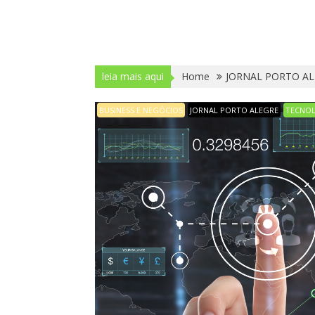
leia mais aqui
Home
JORNAL PORTO AL
BUSINESS E NEGÓCIOS
JORNAL PORTO ALEGRE
TECNO