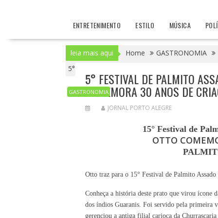
ENTRETENIMENTO
ESTILO
MÚSICA
POL
leia mais aqui
Home
GASTRONOMIA
5° Festival de Palmito Assado na Casca, 
5° FESTIVAL DE PALMITO ASS
COMEMORA 30 ANOS DE CRI
GASTRONOMIA
JORNAL PORTO ALEGRE
15° Festival de Pal
OTTO COMEMO
PALMIT
Otto traz
para
o 15° Festival de Palmito Assado n
Conheça a história deste prato que virou ícone 
dos índios Guaranis. Foi servido pela primeira
gerenciou a antiga filial carioca da Churrascari