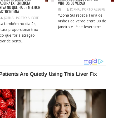
ADEIRA EXPERIÊNCIA
VINHOS DE VERÃO
SIVA NO QUE HÁ DE MELHOR
JORNAL PORTO ALEGRE
ASTRONOMIA
*Zona Sul recebe Feira de
JORNAL PORTO ALEGRE
Vinhos de Verão entre 30 de
ta também no dia 24,
janeiro e 1º de fevereiro*...
utura proporcionará ao
ico que for à atração
iar de perto...