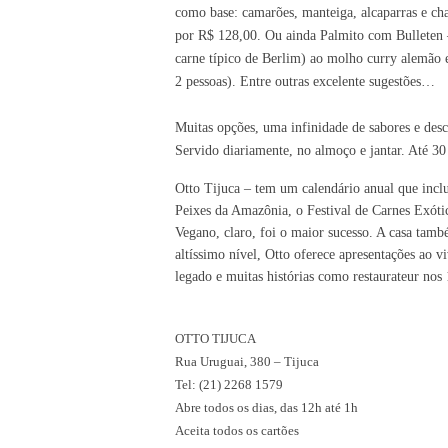
como base: camarões, manteiga, alcaparras e cha
por R$ 128,00. Ou ainda Palmito com Bulleten 
carne típico de Berlim) ao molho curry alemão e
2 pessoas). Entre outras excelente sugestões…
Muitas opções, uma infinidade de sabores e desc
Servido diariamente, no almoço e jantar. Até 3
Otto Tijuca – tem um calendário anual que inclu
Peixes da Amazônia, o Festival de Carnes Exóti
Vegano, claro, foi o maior sucesso. A casa tam
altíssimo nível, Otto oferece apresentações ao
legado e muitas histórias como
restaurateur
nos
OTTO TIJUCA
Rua Uruguai, 380 – Tijuca
Tel: (21) 2268 1579
Abre todos os dias, das 12h até 1h
Aceita todos os cartões