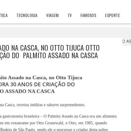
ÍTICA
TECNOLOGIA
VIAGEM
TV
FAMOSOS
ESPORTE
no Otto Tijuca OTTO COMEMORA 30 ANOS DE CRIAÇÃO DO PALMITO
ADO NA CASCA, NO OTTO TIJUCA OTTO
AÇÃO DO PALMITO ASSADO NA CASCA
mito Assado na Casca, no Otto Tijuca
RA 30 ANOS DE CRIAÇÃO DO
O ASSADO NA CASCA
a Casca, receitas inéditas e sabores surpreendentes.
da gastronomia brasileira – O Palmito Assado na Casca era um alimento
 vez em restaurante por Otto Grunewald, o Otto, em 1985, quando
a Rodeio de São Paulo, sendo ele o precursor e criador desta nobre