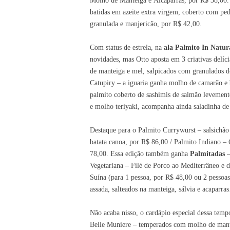
Molho de Manteiga e
A
lcaparras, por R$ 38,00
batidas em azeite extra virgem, coberto com pe
granulada e manjericão, por R$ 42,00
.
Com
status de estrela
, na
ala Palmito In Natur
novidades, mas Otto aposta em 3 criativas del
de manteiga e mel, salpicados com granulados 
Catupiry – a iguaria ganha molho de camarão e b
palmito coberto de sashimis de salmão levement
e
molho
teriyaki, acompanha ainda saladinha de
Destaque para o Palmito Currywurst – salsich
batata canoa, por R$ 86,00 / Palmito Indiano – 
78,00. Essa edição também ganha
Palmitadas
–
Vegetariana – Filé de Porco ao Mediterrâneo e 
Suína
(
para
1
pessoa,
por
R$
48,00
ou 2 pessoa
assada, salteados na manteiga, sálvia e acapa
Não acaba nisso, o cardápio especial dessa tem
Belle Muniere – temperados com molho de mante