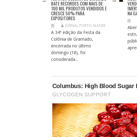
BATE RECORDES COM MAIS DE
VERD
100 MIL PRODUTOS VENDIDOS E
IMER
CRESCE 50% PARA
NA G
EXPOSITORES
JORNAL PORTO ALEGRE
Aber
A 34ª edição da Festa da
estr
Colônia de Gramado,
públ
encerrada no último
aprec
domingo (18), foi
considerada...