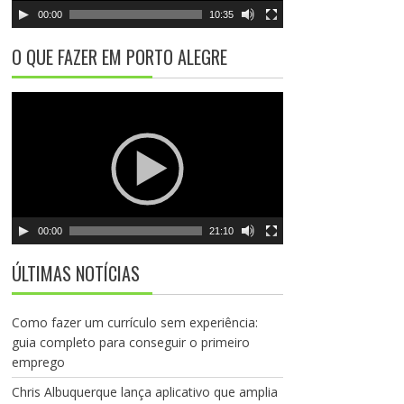
r
00:00
10:35
d
e
O QUE FAZER EM PORTO ALEGRE
v
í
T
d
o
e
c
o
a
d
o
r
00:00
21:10
d
e
ÚLTIMAS NOTÍCIAS
v
í
d
Como fazer um currículo sem experiência:
e
guia completo para conseguir o primeiro
o
emprego
Chris Albuquerque lança aplicativo que amplia