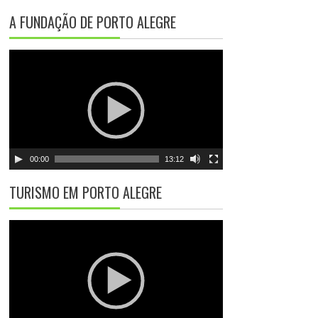
A FUNDAÇÃO DE PORTO ALEGRE
T
o
c
a
d
o
r
00:00
13:12
d
e
TURISMO EM PORTO ALEGRE
v
í
T
d
o
e
c
o
a
d
o