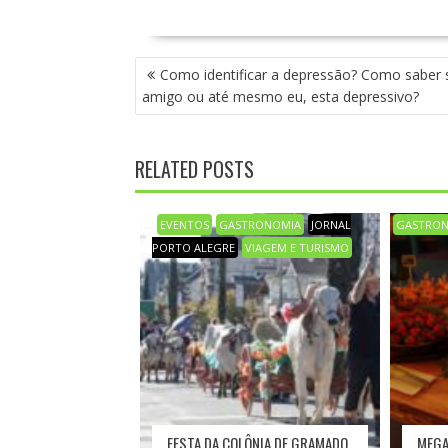
N
Como identificar a depressão? Como saber
A
amigo ou até mesmo eu, esta depressivo?
V
E
G
RELATED POSTS
A
Ç
Ã
EVENTOS
GASTRONOMIA
JORNAL
GASTRO
O
PORTO ALEGRE
VIAGEM E TURISMO
D
E
P
O
S
T
FESTA DA COLÔNIA DE GRAMADO
MEGA