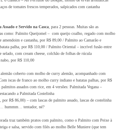
. E o clássico – Ao Perfume do Bosque, molho de ervas aromáticas
daços de tomates frescos temperados, salpicados com castanha
a Assado e Servido na Casca
, para 2 pessoas. Muitas são as
ícias como: Palmito Queijomel – com queijo coalho, regado com molho
de amendoim e castanha, por R$ 89,00 / Palmito ao Camarão e
atata palha, por R$ 110,00 / Palmito Oriental – incrível fusão entre
e selado, com cream cheese, colchão de folhas
de
rúcula
 nabo, por R$ 110,00
ão alemão coberto com molho de curry alemão, acompanhado com
Com iscas de franco ao molho curry indiano e batatas palhas, por R$
 palmitos assados com rice, em 4 versões: Palmitada Vegana –
destacando a Palmitada Costelinha
s, por R$ 86,00)
– com lascas de palmito assado, lascas de costelinha
rras… hummm… tentador, né?
porada traz também pratos com palmito, como o Palmito com Peixe à
iga e salsa, servido com filés ao molho Belle Muniere (que tem