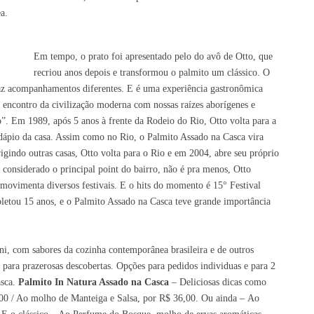
a.
Em tempo, o prato
foi apresentado pelo do
avô de Otto, que
recriou
anos depois
e transformou o palmito um clássico. O
traz acompanhamentos diferentes. E é uma experiência gastronômica
o encontro da civilização moderna com nossas raízes aborígenes e
o”. Em 1989, após 5 anos à frente da Rodeio do Rio, Otto volta para a
rdápio da casa. Assim como no Rio, o Palmito Assado na Casca vira
rigindo outras casas, Otto volta para o Rio e em 2004, abre seu próprio
, considerado o principal point do bairro, não é pra menos, Otto
movimenta diversos festivais. E o hits do momento é 15° Festival
letou 15 anos, e o Palmito Assado na Casca teve grande importância
ni, com sabores da cozinha contemporânea brasileira e de outros
m
para
prazerosas descobertas. Opções para pedidos individuas e para 2
sca.
Palmito In Natura Assado na Casca
– Deliciosas
dicas
como
,00 / Ao molho de Manteiga e Salsa, por R$ 36,00. Ou ainda
–
Ao