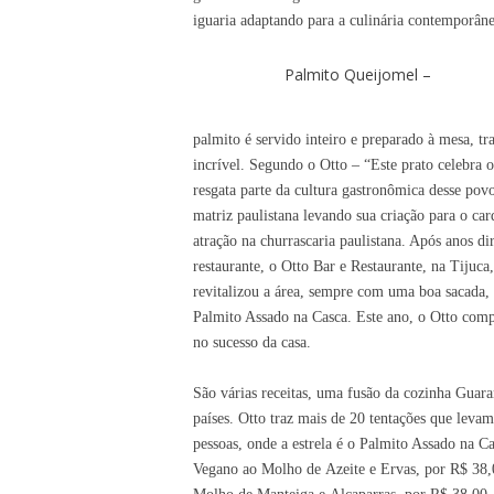
iguaria adaptando para a culinária contemporâne
Palmito Queijomel –
palmito é servido inteiro e preparado à mesa, 
incrível. Segundo o Otto – “Este prato celebra 
resgata parte da cultura gastronômica desse pov
matriz paulistana levando sua criação para o ca
atração na churrascaria paulistana. Após anos di
restaurante, o Otto Bar e Restaurante, na Tijuca
revitalizou a área, sempre com uma boa sacada, 
Palmito Assado na Casca. Este ano, o Otto comp
no sucesso da casa.
São várias receitas
, uma
fusão da cozinha Guara
países. Otto traz mais de 20 tentações que leva
pessoas, onde a estrela é o Palmito Assado na Ca
Vegano ao
M
olho de
A
zeite e
E
rvas, por R$ 38