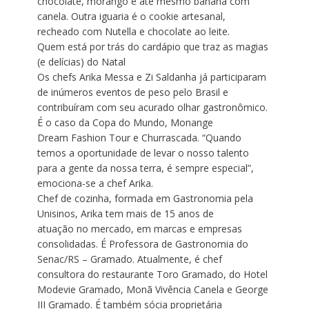
chocolate, morango e até mesmo banana com
canela. Outra iguaria é o cookie artesanal,
recheado com Nutella e chocolate ao leite.
Quem está por trás do cardápio que traz as magias
(e delícias) do Natal
Os chefs Arika Messa e Zi Saldanha já participaram
de inúmeros eventos de peso pelo Brasil e
contribuíram com seu acurado olhar gastronômico.
É o caso da Copa do Mundo, Monange
Dream Fashion Tour e Churrascada. “Quando
temos a oportunidade de levar o nosso talento
para a gente da nossa terra, é sempre especial”,
emociona-se a chef Arika.
Chef de cozinha, formada em Gastronomia pela
Unisinos, Arika tem mais de 15 anos de
atuação no mercado, em marcas e empresas
consolidadas. É Professora de Gastronomia do
Senac/RS – Gramado. Atualmente, é chef
consultora do restaurante Toro Gramado, do Hotel
Modevie Gramado, Monã Vivência Canela e George
III Gramado. É também sócia proprietária