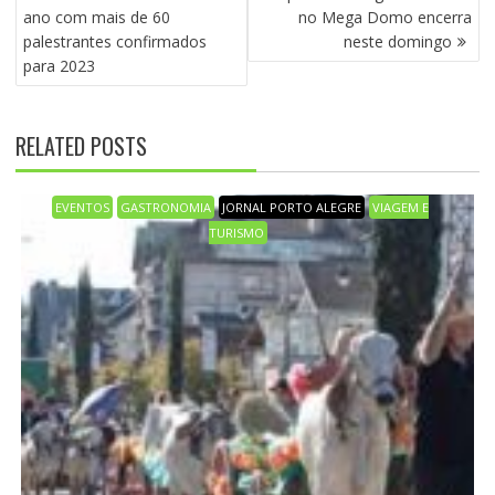
A
ano com mais de 60
no Mega Domo encerra
V
palestrantes confirmados
neste domingo
E
para 2023
G
A
Ç
RELATED POSTS
Ã
O
D
EVENTOS
GASTRONOMIA
JORNAL PORTO ALEGRE
VIAGEM E
E
TURISMO
P
O
S
T