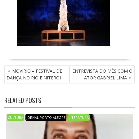
N
MOVIRIO – FESTIVAL DE
ENTREVISTA DO MÊS COM O
A
DANÇA NO RIO E NITERÓI
ATOR GABRIEL LIMA
V
E
G
RELATED POSTS
A
Ç
Ã
CULTURA
JORNAL PORTO ALEGRE
LITERATURA
O
D
E