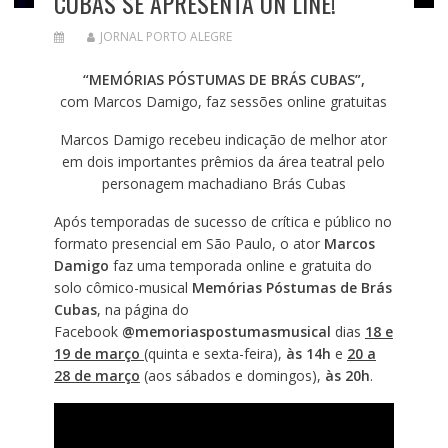
CUBAS SE APRESENTA ON LINE!
JORNAL PORTO ALEGRE
“MEMÓRIAS PÓSTUMAS DE BRÁS CUBAS”,
com Marcos Damigo, faz sessões online gratuitas
Marcos Damigo recebeu indicação de melhor ator
em dois importantes prêmios da área teatral pelo
personagem machadiano Brás Cubas
Após temporadas de sucesso de crítica e público no
formato presencial em São Paulo, o ator
Marcos
Damigo
faz uma temporada online e gratuita do
solo cômico-musical
Memórias Póstumas de Brás
Cubas
, na página do
Facebook
@memoriaspostumasmusical
dias
18 e
19 de março
(quinta e sexta-feira),
às 14h
e
20 a
28 de março
(aos sábados e domingos),
às 20h
.
T
o