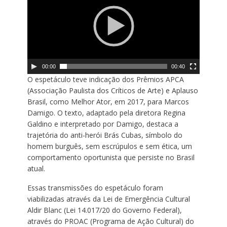
c
a
d
o
r
d
00:00
00:40
e
O espetáculo teve indicação dos Prêmios APCA
v
(Associação Paulista dos Críticos de Arte) e Aplauso
í
Brasil, como Melhor Ator, em 2017, para Marcos
d
Damigo. O texto, adaptado pela diretora Regina
e
Galdino e interpretado por Damigo, destaca a
o
trajetória do anti-herói Brás Cubas, símbolo do
homem burguês, sem escrúpulos e sem ética, um
comportamento oportunista que persiste no Brasil
atual.
Essas transmissões do espetáculo foram
viabilizadas através da Lei de Emergência Cultural
Aldir Blanc (Lei 14.017/20 do Governo Federal),
através do PROAC (Programa de Ação Cultural) do