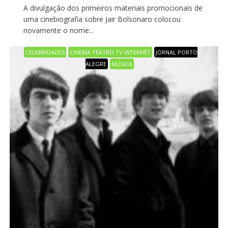
A divulgação dos primeiros materiais promocionais de
uma cinebiografia sobre Jair Bolsonaro colocou
novamente o nome...
CELEBRIDADES
CINEMA TEATRO TV INTERNET
JORNAL PORTO
ALEGRE
MÚSICA