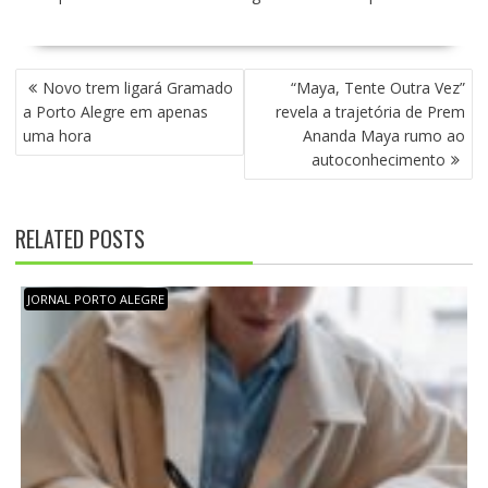
N
Novo trem ligará Gramado
“Maya, Tente Outra Vez”
A
a Porto Alegre em apenas
revela a trajetória de Prem
V
uma hora
Ananda Maya rumo ao
E
autoconhecimento
G
A
Ç
RELATED POSTS
Ã
O
D
JORNAL PORTO ALEGRE
E
P
O
S
T