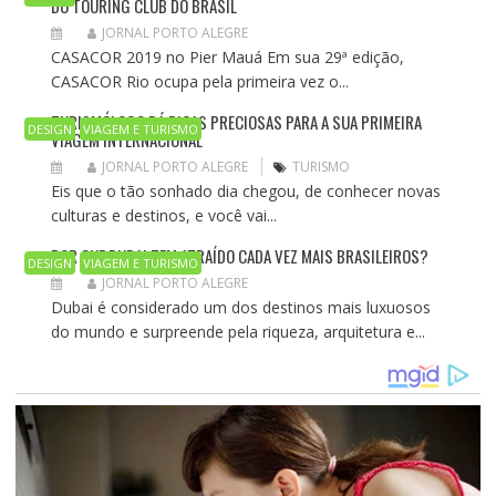
DO TOURING CLUB DO BRASIL
D
JORNAL PORTO ALEGRE
E
CASACOR 2019 no Pier Mauá Em sua 29ª edição,
P
CASACOR Rio ocupa pela primeira vez o...
O
S
TURISMÓLOGO DÁ DICAS PRECIOSAS PARA A SUA PRIMEIRA
DESIGN
VIAGEM E TURISMO
T
VIAGEM INTERNACIONAL
JORNAL PORTO ALEGRE
TURISMO
Eis que o tão sonhado dia chegou, de conhecer novas
culturas e destinos, e você vai...
POR QUE DUBAI TEM ATRAÍDO CADA VEZ MAIS BRASILEIROS?
DESIGN
VIAGEM E TURISMO
JORNAL PORTO ALEGRE
Dubai é considerado um dos destinos mais luxuosos
do mundo e surpreende pela riqueza, arquitetura e...