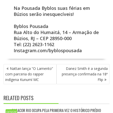
Na Pousada Byblos suas férias em
Búzios serão inesquecíveis!
Byblos Pousada
Rua Alto do Humaitá, 14 – Armação de
Búzios, RJ – CEP 28950-000
Tel: (22) 2623-1162
Instagram.com/byblospousada
N
Nattan lança “O Lamento”
Danez Smith é a segunda
A
com parceria do rapper
presença confirmada na 18ª
V
indígena Kunumí MC
Flip
E
G
A
RELATED POSTS
Ç
Ã
O
CASACOR RIO OCUPA PELA PRIMEIRA VEZ O HISTÓRICO PRÉDIO
DESIGN