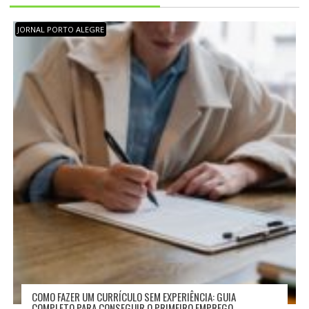
O
D
JORNAL PORTO ALEGRE
E
P
O
S
T
COMO FAZER UM CURRÍCULO SEM EXPERIÊNCIA: GUIA
COMPLETO PARA CONSEGUIR O PRIMEIRO EMPREGO