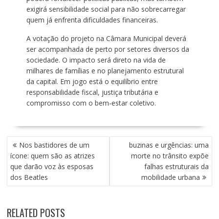
exigirá sensibilidade social para não sobrecarregar
quem já enfrenta dificuldades financeiras.
A votação do projeto na Câmara Municipal deverá
ser acompanhada de perto por setores diversos da
sociedade. O impacto será direto na vida de
milhares de famílias e no planejamento estrutural
da capital. Em jogo está o equilíbrio entre
responsabilidade fiscal, justiça tributária e
compromisso com o bem-estar coletivo.
N
Nos bastidores de um
buzinas e urgências: uma
A
ícone: quem são as atrizes
morte no trânsito expõe
V
que darão voz às esposas
falhas estruturais da
E
dos Beatles
mobilidade urbana
G
A
Ç
RELATED POSTS
Ã