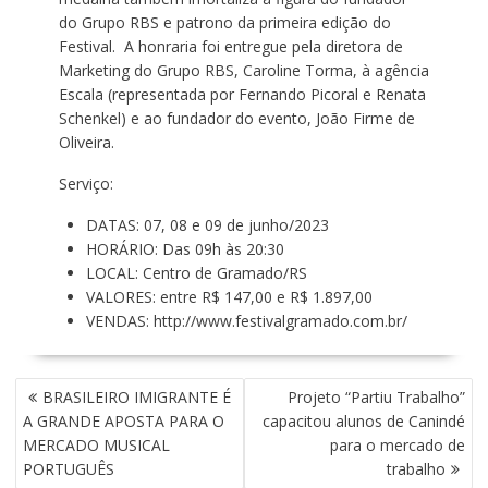
do Grupo RBS e patrono da primeira edição do
Festival. A honraria foi entregue pela diretora de
Marketing do Grupo RBS, Caroline Torma, à agência
Escala (representada por Fernando Picoral e Renata
Schenkel) e ao fundador do evento, João Firme de
Oliveira.
Serviço:
DATAS: 07, 08 e 09 de junho/2023
HORÁRIO: Das 09h às 20:30
LOCAL: Centro de Gramado/RS
VALORES: entre R$ 147,00 e R$ 1.897,00
VENDAS:
http://www.festivalgramado.
com.br/
N
BRASILEIRO IMIGRANTE É
Projeto “Partiu Trabalho”
A
A GRANDE APOSTA PARA O
capacitou alunos de Canindé
V
MERCADO MUSICAL
para o mercado de
E
PORTUGUÊS
trabalho
G