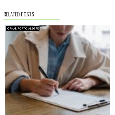
A
Ç
RELATED POSTS
Ã
O
D
JORNAL PORTO ALEGRE
E
P
O
S
T