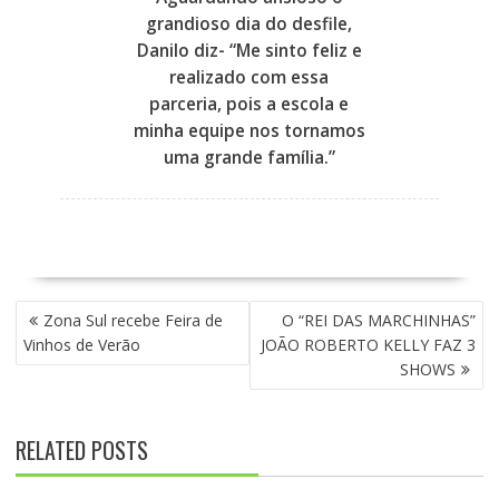
grandioso dia do desfile,
Danilo diz- “Me sinto feliz e
realizado com essa
parceria, pois a escola e
minha equipe nos tornamos
uma grande família.”
N
Zona Sul recebe Feira de
O “REI DAS MARCHINHAS”
A
Vinhos de Verão
JOÃO ROBERTO KELLY FAZ 3
V
SHOWS
E
G
A
RELATED POSTS
Ç
Ã