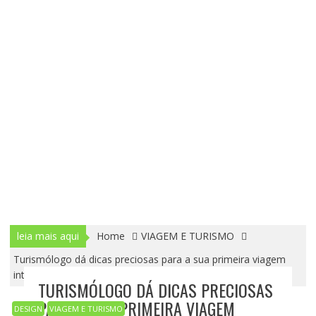
leia mais aqui
Home
VIAGEM E TURISMO
Turismólogo dá dicas preciosas para a sua primeira viagem
internacional
TURISMÓLOGO DÁ DICAS PRECIOSAS
PARA A SUA PRIMEIRA VIAGEM
DESIGN
VIAGEM E TURISMO