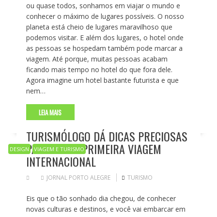
ou quase todos, sonhamos em viajar o mundo e
conhecer o máximo de lugares possíveis. O nosso
planeta está cheio de lugares maravilhoso que
podemos visitar. E além dos lugares, o hotel onde
as pessoas se hospedam também pode marcar a
viagem. Até porque, muitas pessoas acabam
ficando mais tempo no hotel do que fora dele.
Agora imagine um hotel bastante futurista e que
nem…
LEIA MAIS
TURISMÓLOGO DÁ DICAS PRECIOSAS
PARA A SUA PRIMEIRA VIAGEM
DESIGN
VIAGEM E TURISMO
INTERNACIONAL
JORNAL PORTO ALEGRE
TURISMO
Eis que o tão sonhado dia chegou, de conhecer
novas culturas e destinos, e você vai embarcar em