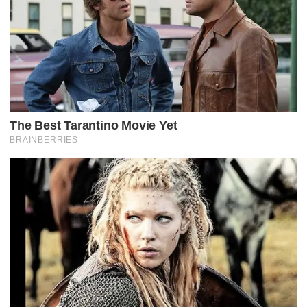
Ã
O
P
O
R
P
O
S
T
S