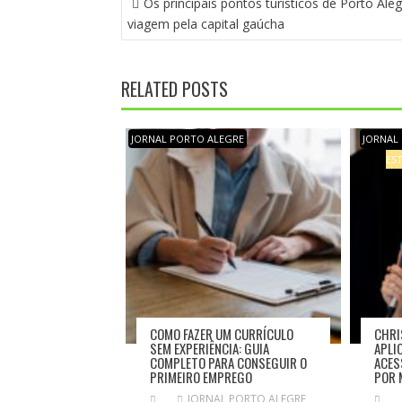
Os principais pontos turísticos de Porto Ale
A
viagem pela capital gaúcha
V
E
G
RELATED POSTS
A
Ç
Ã
JORNAL PORTO ALEGRE
JORNAL
O
EST
D
E
P
O
S
T
COMO FAZER UM CURRÍCULO
CHRI
SEM EXPERIÊNCIA: GUIA
APLI
COMPLETO PARA CONSEGUIR O
ACES
PRIMEIRO EMPREGO
POR 
JORNAL PORTO ALEGRE