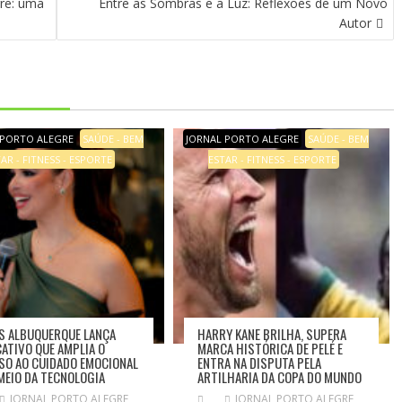
gre: uma
Entre as Sombras e a Luz: Reflexões de um Novo
Autor
 PORTO ALEGRE
SAÚDE - BEM
JORNAL PORTO ALEGRE
SAÚDE - BEM
AR - FITNESS - ESPORTE
ESTAR - FITNESS - ESPORTE
S ALBUQUERQUE LANÇA
HARRY KANE BRILHA, SUPERA
CATIVO QUE AMPLIA O
MARCA HISTÓRICA DE PELÉ E
SO AO CUIDADO EMOCIONAL
ENTRA NA DISPUTA PELA
MEIO DA TECNOLOGIA
ARTILHARIA DA COPA DO MUNDO
JORNAL PORTO ALEGRE
JORNAL PORTO ALEGRE