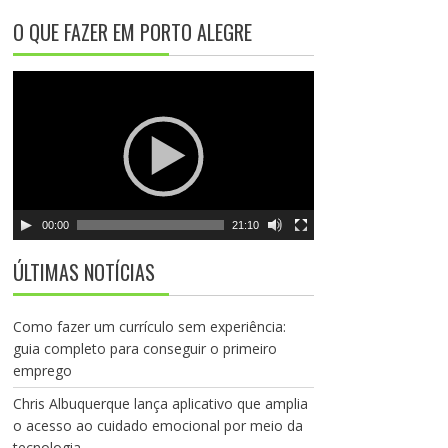
e
O QUE FAZER EM PORTO ALEGRE
v
í
T
d
o
e
c
o
a
d
o
r
00:00
21:10
d
e
ÚLTIMAS NOTÍCIAS
v
í
d
Como fazer um currículo sem experiência:
e
guia completo para conseguir o primeiro
o
emprego
Chris Albuquerque lança aplicativo que amplia
o acesso ao cuidado emocional por meio da
tecnologia