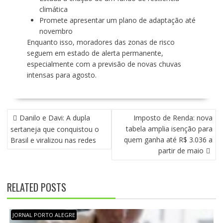
climática
Promete apresentar um plano de adaptação até
novembro
Enquanto isso, moradores das zonas de risco
seguem em estado de alerta permanente,
especialmente com a previsão de novas chuvas
intensas para agosto.
N
Danilo e Davi: A dupla
Imposto de Renda: nova
A
tabela amplia isenção para
sertaneja que conquistou o
V
quem ganha até R$ 3.036 a
Brasil e viralizou nas redes
E
partir de maio
G
A
Ç
RELATED POSTS
Ã
O
D
JORNAL PORTO ALEGRE