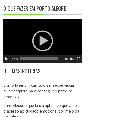
e
O QUE FAZER EM PORTO ALEGRE
v
í
T
d
o
e
c
o
a
d
o
r
00:00
21:10
d
e
ÚLTIMAS NOTÍCIAS
v
í
d
Como fazer um currículo sem experiência:
e
guia completo para conseguir o primeiro
o
emprego
Chris Albuquerque lança aplicativo que amplia
o acesso ao cuidado emocional por meio da
tecnologia