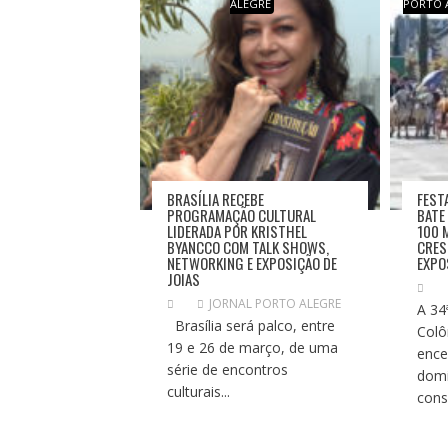
ALEGRE
PORTO 
D
E
P
O
S
T
BRASÍLIA RECEBE
FEST
PROGRAMAÇÃO CULTURAL
BATE
LIDERADA POR KRISTHEL
100 
BYANCCO COM TALK SHOWS,
CRES
NETWORKING E EXPOSIÇÃO DE
EXPO
JOIAS
JORNAL PORTO ALEGRE
A 34
Brasília será palco, entre
Colô
19 e 26 de março, de uma
ence
série de encontros
domi
culturais...
cons