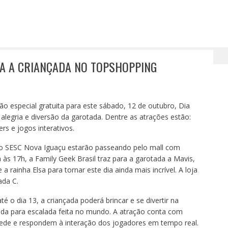
amação especial para a criançada no TopShopping
A A CRIANÇADA NO TOPSHOPPING
especial gratuita para este sábado, 12 de outubro, Dia
 alegria e diversão da garotada. Dentre as atrações estão:
rs e jogos interativos.
 do SESC Nova Iguaçu estarão passeando pelo mall com
Já às 17h, a Family Geek Brasil traz para a garotada a Mavis,
a rainha Elsa para tornar este dia ainda mais incrível. A loja
ada C.
té o dia 13, a criançada poderá brincar e se divertir na
ada para escalada feita no mundo. A atração conta com
rede e respondem à interação dos jogadores em tempo real.