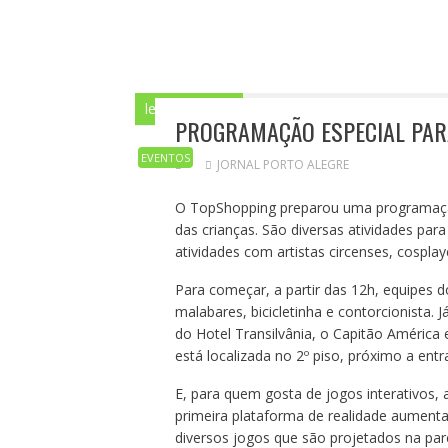
leia mais aqui
Home
EVENTOS
Progr
PROGRAMAÇÃO ESPECIAL PAR
EVENTOS
JORNAL PORTO ALEGRE
O TopShopping preparou uma programação 
das crianças. São diversas atividades para
atividades com artistas circenses, cosplaye
Para começar, a partir das 12h, equipes
malabares, bicicletinha e contorcionista. 
do Hotel Transilvânia, o Capitão América e 
está localizada no 2º piso, próximo a entr
E, para quem gosta de jogos interativos, a
primeira plataforma de realidade aument
diversos jogos que são projetados na pa