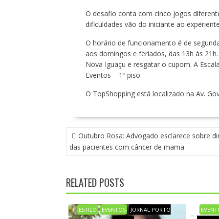
O desafio conta com cinco jogos diferente
dificuldades vão do iniciante ao experiente
O horário de funcionamento é de segunda 
aos domingos e feriados, das 13h às 21h.
Nova Iguaçu e resgatar o cupom. A Escala
Eventos – 1º piso.
O TopShopping está localizado na Av. Gov
N
Outubro Rosa: Advogado esclarece sobre dir
A
das pacientes com câncer de mama
V
E
G
RELATED POSTS
A
Ç
Ã
ESTILO
EVENTOS
JORNAL PORTO
EVENT
O