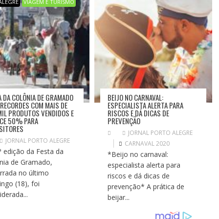
ALEGRE
VIAGEM E TURISMO
A DA COLÔNIA DE GRAMADO
BEIJO NO CARNAVAL:
 RECORDES COM MAIS DE
ESPECIALISTA ALERTA PARA
MIL PRODUTOS VENDIDOS E
RISCOS E DÁ DICAS DE
CE 50% PARA
PREVENÇÃO
SITORES
JORNAL PORTO ALEGRE
JORNAL PORTO ALEGRE
CARNAVAL 2020
ª edição da Festa da
*Beijo no carnaval:
nia de Gramado,
especialista alerta para
rrada no último
riscos e dá dicas de
ngo (18), foi
prevenção* A prática de
iderada...
beijar...