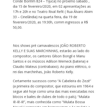
Conde Bonfim 824 – Tijuca) no próximo sábado ,
dia 15 de fevereiro/2020, em 02 apresentações as
17h e 20h e no Teatro Rival Refit ( Rua Álvaro Alvim
33 – Cinelândia) na quarta feira, dia 19 de
fevereiro/2020, as 19:30h, comm ingressos a R$
50,00.
Nos shows pré carnavalescos JOÃO ROBERTO
KELLY E SUAS MARCHINHAS, estarão ao lado do
compositor, os cantores Gilson Bongil e Manu
Santos e os músicos Adilson Werneck (bateria) e
Claudio Mateus (contrabaixo). Ao piano elétrico, o
rei das marchinhas, João Roberto Kelly.
Certamente sucessos como “A Cabeleira do Zezé”
(a primeira do compositor, que estourou em 1964 e
segue até hoje como uma das mais executadas nos
blocos e bailes de clubes de todo o país); “Mulata
Iê-Iê-Iê”, mais conhecida como “Mulata Bossa