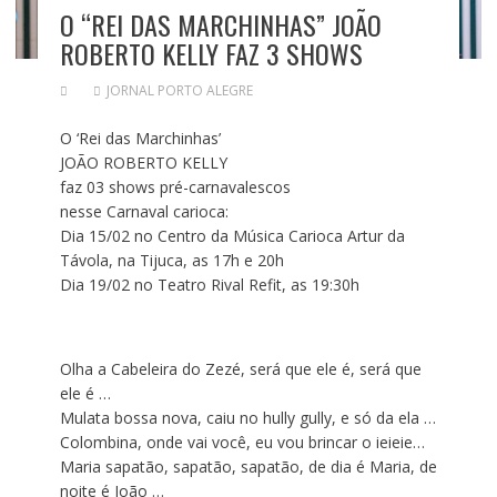
O “REI DAS MARCHINHAS” JOÃO
ROBERTO KELLY FAZ 3 SHOWS
JORNAL PORTO ALEGRE
O ‘Rei das Marchinhas’
JOÃO ROBERTO KELLY
faz 03 shows pré-carnavalescos
nesse Carnaval carioca:
Dia 15/02 no Centro da Música Carioca Artur da
Távola, na Tijuca, as 17h e 20h
Dia 19/02 no Teatro Rival Refit, as 19:30h
Olha a Cabeleira do Zezé, será que ele é, será que
ele é …
Mulata bossa nova, caiu no hully gully, e só da ela …
Colombina, onde vai você, eu vou brincar o ieieie…
Maria sapatão, sapatão, sapatão, de dia é Maria, de
noite é João …