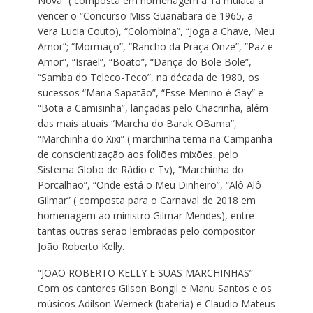
Nova” ( composta em homenagem a 1a mulata a
vencer o “Concurso Miss Guanabara de 1965, a
Vera Lucia Couto), “Colombina”, “Joga a Chave, Meu
Amor”; “Mormaço”, “Rancho da Praça Onze”, ”Paz e
Amor”, “Israel”, “Boato”, “Dança do Bole Bole”,
“Samba do Teleco-Teco”, na década de 1980, os
sucessos “Maria Sapatão”, “Esse Menino é Gay” e
“Bota a Camisinha”, lançadas pelo Chacrinha, além
das mais atuais “Marcha do Barak OBama”,
“Marchinha do Xixi” ( marchinha tema na Campanha
de conscientização aos foliões mixões, pelo
Sistema Globo de Rádio e Tv), “Marchinha do
Porcalhão”, “Onde está o Meu Dinheiro”, “Alô Alô
Gilmar” ( composta para o Carnaval de 2018 em
homenagem ao ministro Gilmar Mendes), entre
tantas outras serão lembradas pelo compositor
João Roberto Kelly.
“JOÃO ROBERTO KELLY E SUAS MARCHINHAS”
Com os cantores Gilson Bongil e Manu Santos e os
músicos Adilson Werneck (bateria) e Claudio Mateus