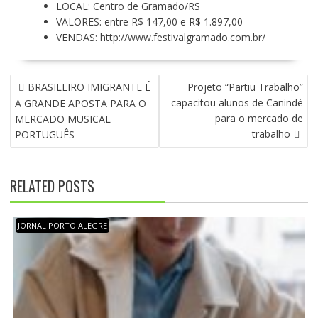
LOCAL: Centro de Gramado/RS
VALORES: entre R$ 147,00 e R$ 1.897,00
VENDAS:
http://www.festivalgramado.
com.br/
N
BRASILEIRO IMIGRANTE É
Projeto “Partiu Trabalho”
A
capacitou alunos de Canindé
A GRANDE APOSTA PARA O
V
para o mercado de
MERCADO MUSICAL
E
trabalho
PORTUGUÊS
G
A
Ç
RELATED POSTS
Ã
O
D
JORNAL PORTO ALEGRE
E
P
O
S
T