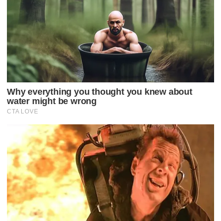
Ã
O
P
O
R
P
O
S
T
S